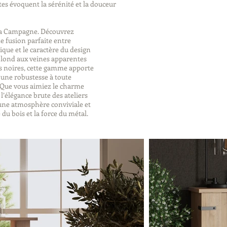
ntes évoquent la sérénité et la douceur
à la Campagne. Découvrez
 fusion parfaite entre
tique et le caractère du design
 blond aux veines apparentes
es noires, cette gamme apporte
une robustesse à toute
. Que vous aimiez le charme
l’élégance brute des ateliers
une atmosphère conviviale et
du bois et la force du métal.