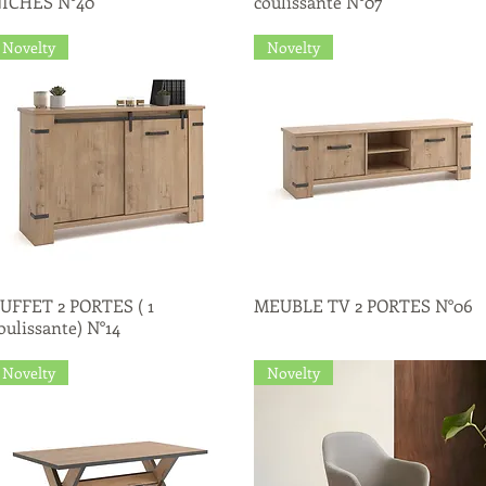
ICHES N°40
coulissante N°07
Novelty
Novelty
UFFET 2 PORTES ( 1
Quick View
MEUBLE TV 2 PORTES N°06
Quick View
oulissante) N°14
Novelty
Novelty