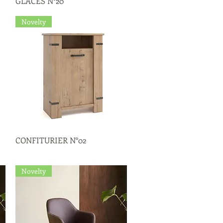
GLACES N°20
Novelty
CONFITURIER N°02
Quick View
Novelty