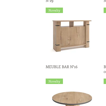
N°29
N
Novelty
MEUBLE BAR N°16
Quick View
B
c
Novelty