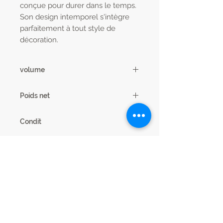
conçue pour durer dans le temps.
Son design intemporel s'intègre
parfaitement à tout style de
décoration.
volume
0.17 m3
Poids net
70 kg
Condit
1
Code EAN13
3102000113616
nb.Colis
3
Dimensions
180/225 x 76 x 90 cm