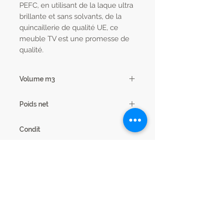
PEFC, en utilisant de la laque ultra
brillante et sans solvants, de la
quincaillerie de qualité UE, ce
meuble TV est une promesse de
qualité.
Volume m3
0.14
Poids net
61 kg
Condit
1
Code EAN13
3102000115252
nb.Colis
2
Dimensions cm