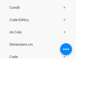
50 kg
Condit
1
Code EAN13
3102000114118
nb.Colis
2
Dimensions cm
L180 x H50 x P45
Code
24SB3210
Legal Notice