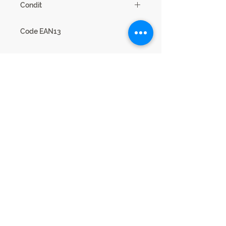
Condit
1
Code EAN13
3102000114231
nb.Colis
2
Dimensions
165 x 85 x 205
Code
24CA0316
Legal Notice