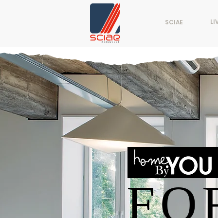
LI
SCIAE
FO