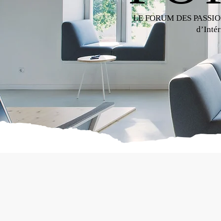
LE FORUM DES PASSION
d’Intér