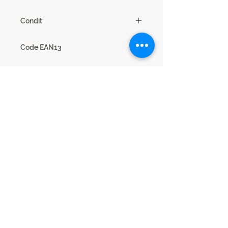
80
Condit
1
Code EAN13
3102000115580
nb.Colis
3
Dimensions cm
L180/225 x H76 x P90 cm
Code
26SD2730