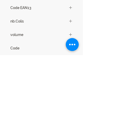
1
Code EAN13
3102000086088
nb.Colis
4
volume
0,22m3
Code
15SU2730
Mentions légales
Cookies confidentialité