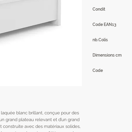
56 kg
Condit
1
Code EAN13
3102000114590
nb.Colis
2
Dimensions cm
L118 x H45/70 x P6
Code
25SA2930
n laquée blanc brillant, conçue pour des
un grand plateau relevant et d’un grand
 construite avec des matériaux solides,