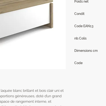
Poids net
56 kg
Condit
1
Code EAN13
3102000114705
nb.Colis
2
Dimensions cm
L118 x H46/70 x P6
Code
25SB2930
laquée blanc brillant et bois clair uni et
oportions généreuses, doté d’un grand
espace de rangement interne, et