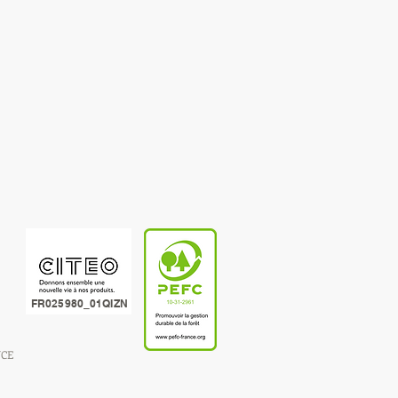
FR025980_01QIZN
NCE