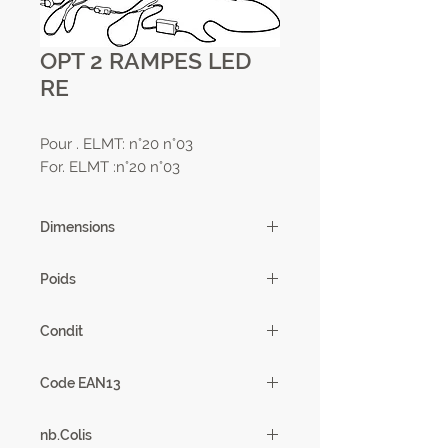
OPT 2 RAMPES LED
RE
Pour . ELMT: n°20 n°03
For. ELMT :n°20 n°03
Dimensions
Poids
0,2 kg
Condit
1
Code EAN13
3102000086279
nb.Colis