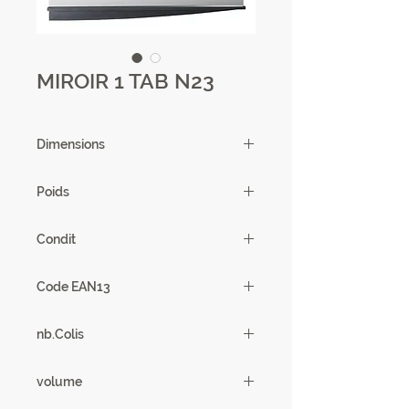
MIROIR 1 TAB N23
Dimensions
159 X 12 X 54 cm
Poids
19,38kg
Condit
1
Code EAN13
3102000081137
nb.Colis
1
volume