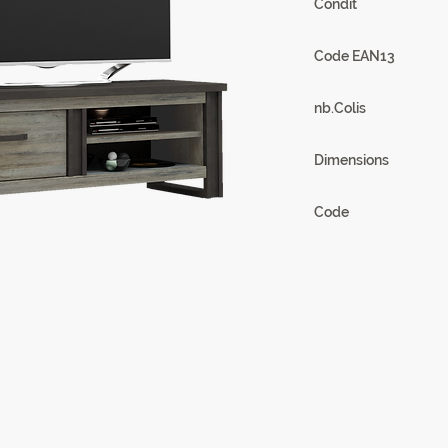
Condit
1
Code EAN13
3102000111834
nb.Colis
2
Dimensions
169 x 55 x 50
Code
21SA3301