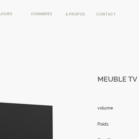
JOURS
CHAMBRES
A PROPOS
CONTACT
MEUBLE TV 
volume
0,15m3
Poids
62.97 kg