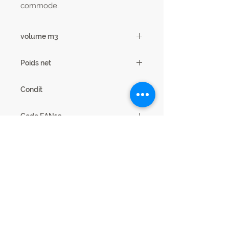
commode.
volume m3
0.23
Poids net
69 kg
Condit
1
Code EAN13
3102000113890
nb.Colis
3
Dimensions cm
L186 x H105 x P206
Code
24CB0316