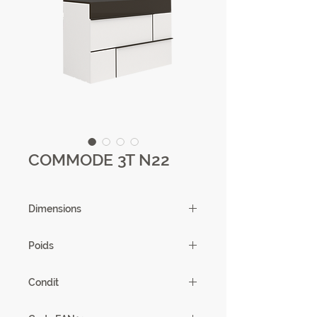
COMMODE 3T N22
Dimensions
120 X 85 X 50cm
Poids
58,85kg
Condit
1