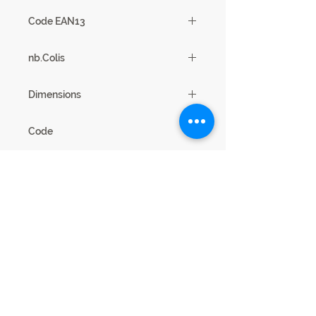
1
Code EAN13
3102000112237
nb.Colis
3
Dimensions
72 x 200 x 41
Code
21SC3410
Mentions légales
Cookies confidentialité