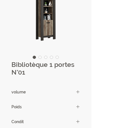
Bibliotèque 1 portes
N°01
volume
0.16m3
Poids
66.24kg
Condit