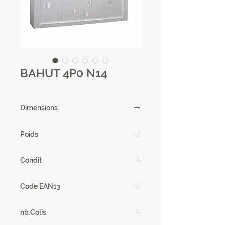
BAHUT 4P0 N14
Dimensions
200 X 82 x 50 cm
Poids
90,64 kg
Condit
1
Code EAN13
3102000083278
nb.Colis