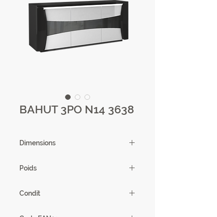
BAHUT 3PO N14 3638
Dimensions
180 X 85 X 50 cm
Poids
92,44 kg
Condit
1