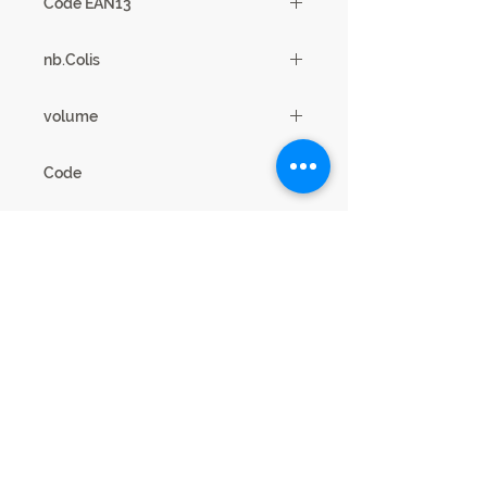
Code EAN13
3102000109060
nb.Colis
3
volume
0.23m3
Code
19SB3030
Mentions légales
Cookies confidentialité
Ce site web est édité par S.C.I.A.E 44 Avenue
Paul Girard 10500 DIENVILLE - FRANCE